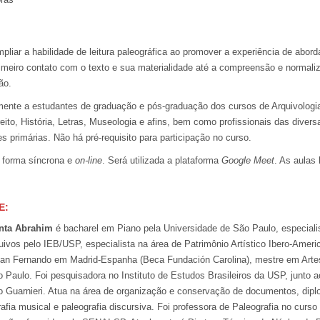
pliar a habilidade de leitura paleográfica ao promover a experiência de abord
rimeiro contato com o texto e sua materialidade até a compreensão e normali
ão.
mente a estudantes de graduação e pós-graduação dos cursos de Arquivologi
reito, História, Letras, Museologia e afins, bem como profissionais das diver
s primárias. Não há pré-requisito para participação no curso.
e forma síncrona e
on-line
. Será utilizada a plataforma
Google Meet
. As aulas
E:
enta Abrahim
é bacharel em Piano pela Universidade de São Paulo, especial
ivos pelo IEB/USP, especialista na área de Patrimônio Artístico Ibero-Ameri
San Fernando em Madrid-Espanha (Beca Fundación Carolina), mestre em Arte
 Paulo. Foi pesquisadora no Instituto de Estudos Brasileiros da USP, junto 
Guarnieri. Atua na área de organização e conservação de documentos, diplo
afia musical e paleografia discursiva. Foi professora de Paleografia no curso