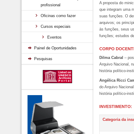
A proposta do minic
profissional
que integram uma me
Oficinas como fazer
suas funções. O des
arquivos; os princí
Cursos especiais
às funções, seus us
funções; estudos d
Eventos
Painel de Oportunidades
CORPO
DOCENT
Dilma Cabral
– pos
Pesquisas
Arquivo Nacional, n
história político-inst
Angélica Ricci Ca
do Arquivo Nacional
história político-inst
INVESTIMENTO:
Categoria da ins