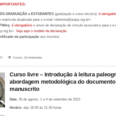
IMPORTANTES:
PÓS-GRADUAÇÃO e ESTUDANTES
(graduação e curso técnico):
é obrigató
matrícula atualizado para o e-mail <diretoria@arqsp.org.br>.
FNArq
:
é obrigatório
o envio de declaração de vínculo associativo para o e-
sp.org.br>.
Veja aqui o modelo da declaração
.
rtificado de participação
aos inscritos.
23
Cursos
,
Já ministrados
Curso livre – Introdução à leitura paleog
abordagem metodológica do documento
manuscrito
Data
: 30 de agosto, 1 e 4 de setembro de 2023
Horário
: das 19:30 às 21:30 horas
ras