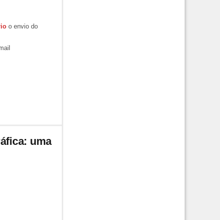
rio
o envio do
mail
ráfica: uma