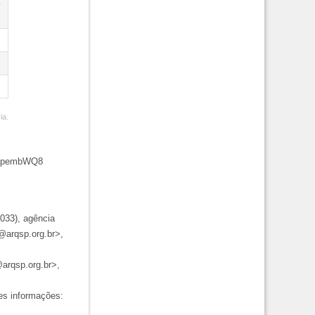
E
ia.
J3ZpembWQ8
033), agência
@arqsp.org.br>,
arqsp.org.br>,
tes informações: