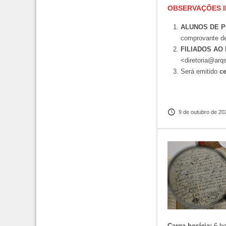
OBSERVAÇÕES 
ALUNOS DE 
comprovante de 
FILIADOS AO 
<diretoria@arq
Será emitido
ce
9 de outubro de 20
Carga horária:
6 ho