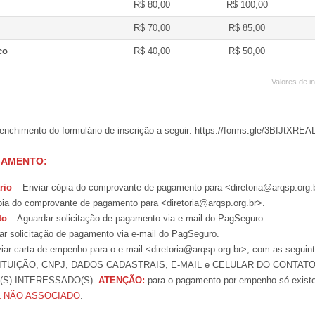
R$ 80,00
R$ 100,00
R$ 70,00
R$ 85,00
co
R$ 40,00
R$ 50,00
Valores de i
enchimento do formulário de inscrição a seguir: https://forms.gle/3BfJtXREA
GAMENTO:
rio
– Enviar cópia do comprovante de pagamento para <diretoria@arqsp.org.
ia do comprovante de pagamento para <diretoria@arqsp.org.br>.
to
– Aguardar solicitação de pagamento via e-mail do PagSeguro.
r solicitação de pagamento via e-mail do PagSeguro.
ar carta de empenho para o e-mail <diretoria@arqsp.org.br>, com as seguin
ITUIÇÃO, CNPJ, DADOS CADASTRAIS, E-MAIL e CELULAR DO CONTAT
S) INTERESSADO(S).
ATENÇÃO:
para o pagamento por empenho só existe
L NÃO ASSOCIADO
.