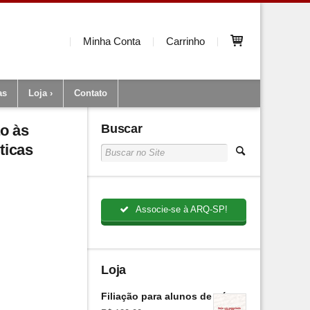
Minha Conta
Carrinho
as
Loja
Contato
ão às
Buscar
ticas
Associe-se à ARQ-SP!
Loja
Filiação para alunos de pós-graduação (Anu