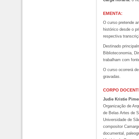
EMENTA:
O curso pretende am
histórico desde o p
respectiva transcriç
Destinado principal
Biblioteconomia, Di
trabalham com fonte
O curso ocorrerá d
gravadas.
CORPO DOCENT
Judie Kristie Pim
Organização de Arqu
de Belas Artes de 
Universidade de São
compositor Camargo 
documental, paleogr