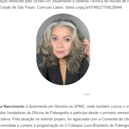
ação oferecido pelo SENAI-SP. Atualmente é Diretora Técnica do Núcleo de P
Estado de São Paulo. Currículo Lattes: lattes.cnpq.br/0749217704126444
Judie
ra Nascimento
é doutoranda em História na UFMG, onde também cursou o m
 das fundadoras da Oficina de Paleografia e participa desde o primeiro seme
ciativa. Pela atuação no referido projeto, foi agraciada com a Comenda da Li
convidada a compor a programação do II Colóquio Luso-Brasileiro de Paleograf