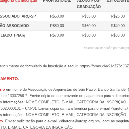
ategoria da inscrição
PROFISSIONAL
ALUNO PÓS-
ESTUDANT
GRADUAÇÃO
SSOCIADO_ARQ-SP
R$50,00
R$35,00
R$25,00
ÃO ASSOCIADO
R$80,00
R$60,00
R$40,00
ILIADO_FNArq
R$70,00
R$50,00
R$35,00
Valores de inscrição por categor
enchimento do formulário de inscrição a seguir: https://forms.gle/91dZ78c
GAMENTO:
rio
em nome de Associação de Arquivistas de São Paulo, Banco Santander (
rente 13007256-7. Enviar cópia do comprovante de pagamento para <diretoria
tes informações: NOME COMPLETO, E-MAIL, CATEGORIA DA INSCRIÇÃO.
020000131 – CNPJ). Enviar cópia da transferência para o e-mail <diretoria@
tes informações: NOME COMPLETO, E-MAIL, CATEGORIA DA INSCRIÇÃO.
to
. Enviar solicitação para o e-mail <diretoria@arqsp.org.br>, com as seguin
O, E-MAIL, CATEGORIA DA INSCRIÇÃO.