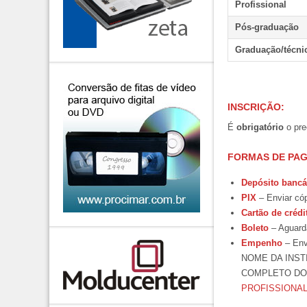
Profissional
Pós-graduação
Graduação/técni
INSCRIÇÃO:
É
obrigatório
o pre
FORMAS DE PA
Depósito bancá
PIX
– Enviar cóp
Cartão de crédi
Boleto
– Aguarda
Empenho
– Envi
NOME DA INST
COMPLETO DO(
PROFISSIONA