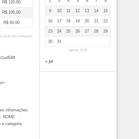
2
3
4
5
6
7
8
R$ 120,00
9
10
11
12
13
14
15
R$ 105,00
16
17
18
19
20
21
22
R$ 60,00
23
24
25
26
27
28
29
nscrição por categoria.
30
31
agosto 2026
Lt1ud548
« jul
br>.
tes informações:
O, NOME
 a categoria