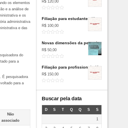
R$
120,00
nando os elementos
ão e a análise de
inistrativa e os
Filiação para estudantes (Anual)
ória administrativa
R$
100,00
inistrativa e das
Novas dimensões da pesquisa e do ensino d
R$
50,00
esquisadora do
tado para a
Filiação para profissionais (Anual)
R$
150,00
. É pesquisadora
voltado para a
Buscar pela data
D
S
T
Q
Q
S
S
Não
1
associado