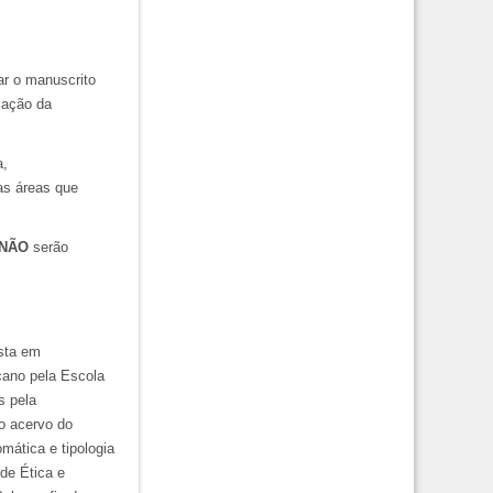
ar o manuscrito
zação da
a,
sas áreas que
NÃO
serão
ista em
cano pela Escola
s pela
ao acervo do
mática e tipologia
 de Ética e