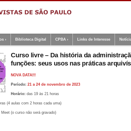
os
Biblioteca Digital
CPBA
Links de Interesse
Notíci
Curso livre – Da história da administraç
funções: seus usos nas práticas arquivís
NOVA DATA!!!
Período:
21 a 24 de novembro de 2023
Horário:
das 19 às 21 horas
oras (4 aulas com 2 horas cada uma)
Meet (o curso não será gravado)