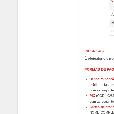
C
A
N
F
INSCRIÇÃO
:
É
obrigatório
o pre
FORMAS DE PA
Depósito bancá
0658, conta cor
com as seguin
PIX
(COD.: 02875
com as seguin
Cartão de crédi
NOME COMPLET