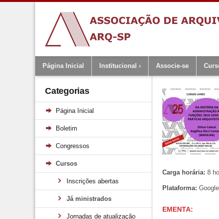
Página Inicial
Institucional
Associe-se
Curs
Categorias
Página Inicial
Boletim
Congressos
Cursos
Carga horária:
8 h
Inscrições abertas
Plataforma:
Google 
Já ministrados
E
MENTA
:
Jornadas de atualização