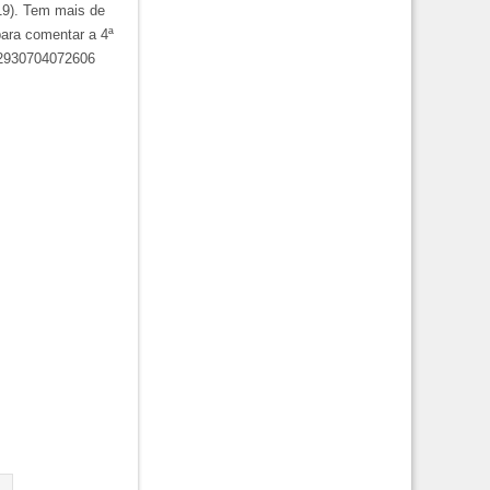
19). Tem mais de
para comentar a 4ª
342930704072606