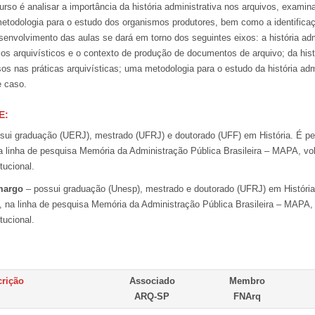
urso é analisar a importância da história administrativa nos arquivos, exami
todologia para o estudo dos organismos produtores, bem como a identificaç
envolvimento das aulas se dará em torno dos seguintes eixos: a história adm
pios arquivísticos e o contexto de produção de documentos de arquivo; da hist
os nas práticas arquivísticas; uma metodologia para o estudo da história adm
e caso.
E
:
sui graduação (UERJ), mestrado (UFRJ) e doutorado (UFF) em História. É p
a linha de pesquisa Memória da Administração Pública Brasileira – MAPA, vol
itucional.
margo
– possui graduação (Unesp), mestrado e doutorado (UFRJ) em História
, na linha de pesquisa Memória da Administração Pública Brasileira – MAPA, 
itucional.
crição
Associado
Membro
ARQ-SP
FNArq