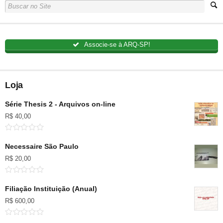
Associe-se à ARQ-SP!
Loja
Série Thesis 2 - Arquivos on-line
R$
40,00
Necessaire São Paulo
R$
20,00
Filiação Instituição (Anual)
R$
600,00