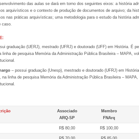
envolvimento das aulas se dará em torno dos seguintes eixos: a história adm
pios arquivísticos e o contexto de produção de documentos de arquivo; da hist
os nas práticas arquivísticas; uma metodologia para o estudo da história adm
e caso.
E
:
sui graduação (UERJ), mestrado (UFRJ) e doutorado (UFF) em História. É p
a linha de pesquisa Memória da Administração Pública Brasileira – MAPA, vol
itucional.
margo
– possui graduação (Unesp), mestrado e doutorado (UFRJ) em História
, na linha de pesquisa Memória da Administração Pública Brasileira – MAPA, 
itucional.
crição
Associado
Membro
ARQ-SP
FNArq
R$ 80,00
R$ 100,00
R$ 70,00
R$ 85,00