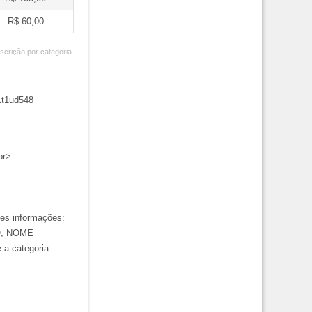
R$ 60,00
nscrição por categoria.
Lt1ud548
br>.
tes informações:
O, NOME
 a categoria