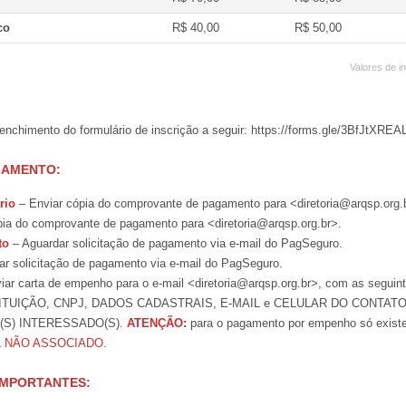
co
R$ 40,00
R$ 50,00
Valores de i
enchimento do formulário de inscrição a seguir: https://forms.gle/3BfJtXREA
GAMENTO:
rio
– Enviar cópia do comprovante de pagamento para <diretoria@arqsp.org.
ia do comprovante de pagamento para <diretoria@arqsp.org.br>.
to
– Aguardar solicitação de pagamento via e-mail do PagSeguro.
r solicitação de pagamento via e-mail do PagSeguro.
ar carta de empenho para o e-mail <diretoria@arqsp.org.br>, com as seguin
ITUIÇÃO, CNPJ, DADOS CADASTRAIS, E-MAIL e CELULAR DO CONTAT
S) INTERESSADO(S).
ATENÇÃO:
para o pagamento por empenho só existe
L NÃO ASSOCIADO
.
IMPORTANTES: