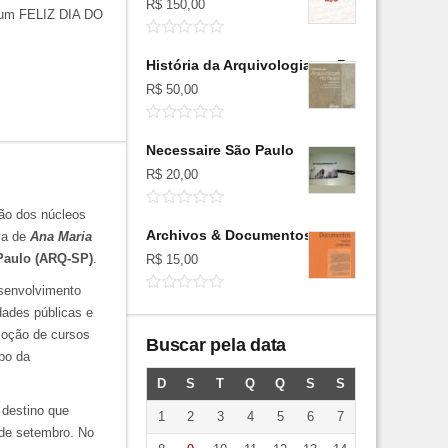
R$
150,00
, um FELIZ DIA DO
História da Arquivologia no Brasil
R$
50,00
Necessaire São Paulo
R$
20,00
ção dos núcleos
Archivos & Documentos: textos seminales
iva de
Ana Maria
Paulo (ARQ-SP)
.
R$
15,00
esenvolvimento
dades públicas e
moção de cursos
Buscar pela data
po da
D
S
T
Q
Q
S
S
 destino que
1
2
3
4
5
6
7
 de setembro. No