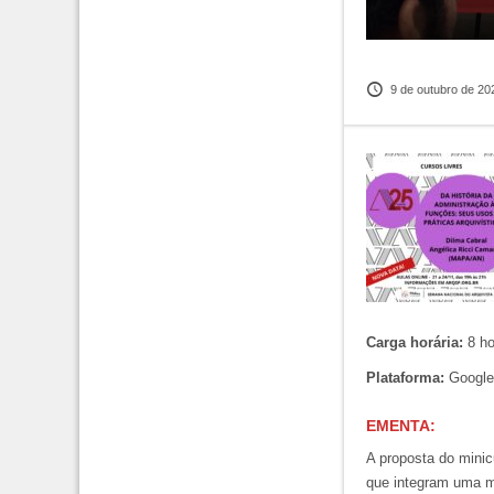
9 de outubro de 20
Carga horária:
8 h
Plataforma:
Google 
E
MENTA
:
A proposta do minic
que integram uma me