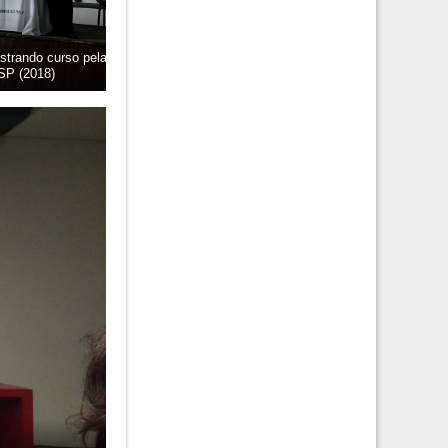
strando curso pela
P (2018)