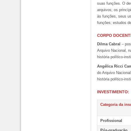
suas funções. O des
arquivos; os princí
às funções, seus us
funções; estudos d
CORPO
DOCENT
Dilma Cabral
– pos
Arquivo Nacional, n
história político-inst
Angélica Ricci Ca
do Arquivo Nacional
história político-inst
INVESTIMENTO:
Categoria da ins
Profissional
Pós-graduação