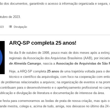
são dos documentos, garantindo o acesso à informação organizada e segura
tubro de 2023.
023
Divulgação
ARQ-SP completa 25 anos!
No dia 9 de outubro de 1998, pouco mais de dois meses após a extin
regionais da Associação dos Arquivistas Brasileiros (AAB), por iniciat
de Almeida Camargo
, nascia a
Associação de Arquivistas de São 
Hoje, a ARQ-SP completa
25 anos
de uma trajetória voltada para o d
técnico e científico da arquivologia, com foco na cooperação com enti
o de problemas relacionados a arquivos; na organização de eventos e na pro
 contribuam para o desenvolvimento e o aperfeiçoamento profissional no cam
publicação e divulgação de literatura e documentação de interesse da área.
de festa para comemorarmos as bodas de prata de nossa criação, mas quis o
ande mestra, colega e, acima de tudo, amiga, nos deixasse no último dia 24