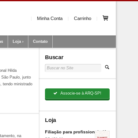
Minha Conta
Carrinho
as
Loja
Contato
Buscar
nal Hilda
 São Paulo, junto
, tendo ministrado
Associe-se à ARQ-SP!
Loja
Filiação para profissionais (Anual)
atamento, na