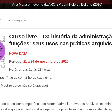
Ana Maria em evento da ARQ-SP com Heloísa Bellotto (2016)
23
Divulgação
Curso livre – Da história da administraç
funções: seus usos nas práticas arquivís
NOVA DATA!!!
Período:
21 a 24 de novembro de 2023
Horário:
das 19 às 21 horas
oras (4 aulas com 2 horas cada uma)
Meet (o curso não será gravado)
urso é analisar a importância da história administrativa nos arquivos, exami
todologia para o estudo dos organismos produtores, bem como a identificaç