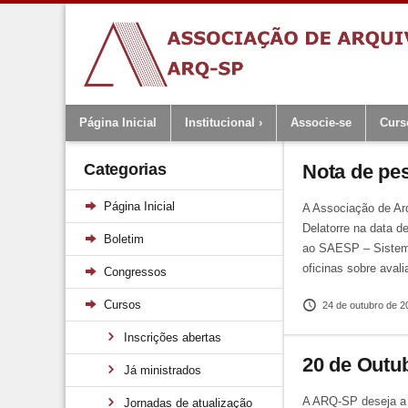
Página Inicial
Institucional
Associe-se
Curs
Categorias
Nota de pe
Página Inicial
A Associação de Arq
Delatorre na data d
Boletim
ao SAESP – Sistema
oficinas sobre ava
Congressos
Cursos
24 de outubro de 2
Inscrições abertas
20 de Outub
Já ministrados
A ARQ-SP deseja a 
Jornadas de atualização