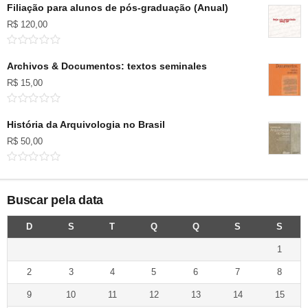
Filiação para alunos de pós-graduação (Anual)
R$
120,00
Archivos & Documentos: textos seminales
R$
15,00
História da Arquivologia no Brasil
R$
50,00
Buscar pela data
D
S
T
Q
Q
S
S
1
2
3
4
5
6
7
8
9
10
11
12
13
14
15