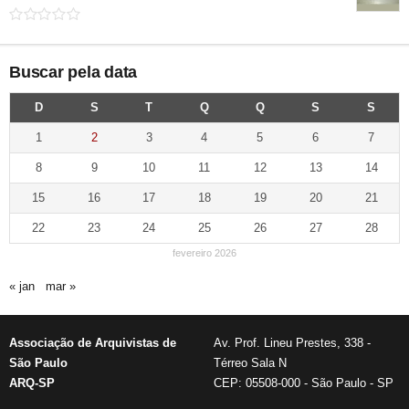
Buscar pela data
D
S
T
Q
Q
S
S
1
2
3
4
5
6
7
8
9
10
11
12
13
14
15
16
17
18
19
20
21
22
23
24
25
26
27
28
fevereiro 2026
« jan
mar »
Associação de Arquivistas de
Av. Prof. Lineu Prestes, 338 -
São Paulo
Térreo Sala N
ARQ-SP
CEP: 05508-000 - São Paulo - SP