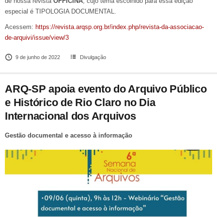
de nossa revista
OFFICINA
, cujo tema escolhido para essa edição
especial é TIPOLOGIA DOCUMENTAL.
Acessem:
https://revista.arqsp.org.br/index.php/revista-da-associacao-
de-arquivi/issue/view/3
9 de junho de 2022
Divulgação
ARQ-SP apoia evento do Arquivo Público
e Histórico de Rio Claro no Dia
Internacional dos Arquivos
Gestão documental e acesso à informação