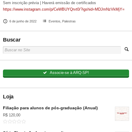
Sem inscrição prévia | Haverá emissão de certificados
https://www.instagram.com/p/CeWBUYQrvt0/?igshid=MDJmNzVkMjY=
6 de junho de 2022
Eventos
,
Palestras
Buscar
Associe-se à ARQ-SP!
Loja
Filiação para alunos de pós-graduação (Anual)
R$
120,00