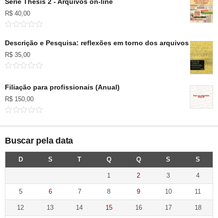
Série Thesis 2 - Arquivos on-line
R$
40,00
Descrição e Pesquisa: reflexões em torno dos arquivos pessoai
R$
35,00
Filiação para profissionais (Anual)
R$
150,00
Buscar pela data
D
S
T
Q
Q
S
S
1
2
3
4
5
6
7
8
9
10
11
12
13
14
15
16
17
18