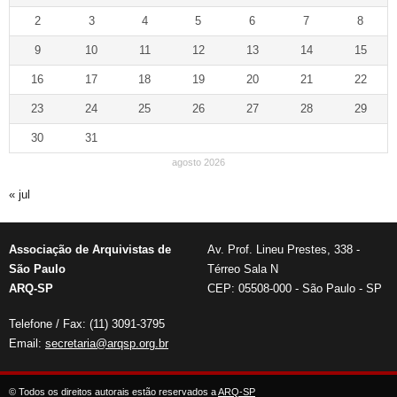
2
3
4
5
6
7
8
9
10
11
12
13
14
15
16
17
18
19
20
21
22
23
24
25
26
27
28
29
30
31
agosto 2026
« jul
Associação de Arquivistas de
Av. Prof. Lineu Prestes, 338 -
São Paulo
Térreo Sala N
ARQ-SP
CEP: 05508-000 - São Paulo - SP
Telefone / Fax: (11) 3091-3795
Email:
secretaria@arqsp.org.br
© Todos os direitos autorais estão reservados a
ARQ-SP