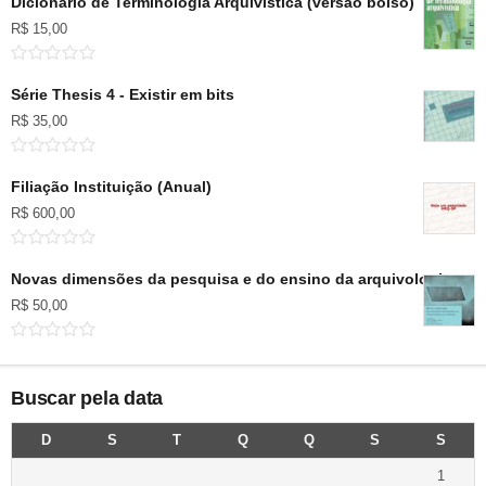
Dicionário de Terminologia Arquivística (versão bolso)
R$
15,00
Série Thesis 4 - Existir em bits
R$
35,00
Filiação Instituição (Anual)
R$
600,00
Novas dimensões da pesquisa e do ensino da arquivologia no B
R$
50,00
Buscar pela data
D
S
T
Q
Q
S
S
1