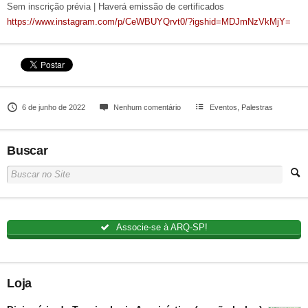
Sem inscrição prévia | Haverá emissão de certificados
https://www.instagram.com/p/CeWBUYQrvt0/?igshid=MDJmNzVkMjY=
6 de junho de 2022
Nenhum comentário
Eventos
,
Palestras
Buscar
Associe-se à ARQ-SP!
Loja