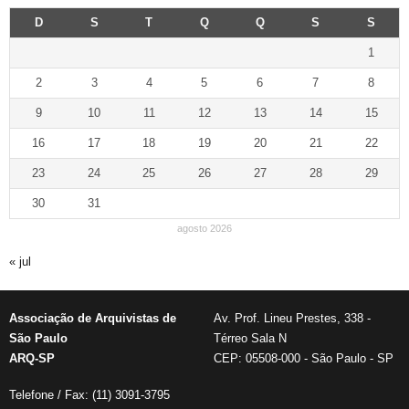
D
S
T
Q
Q
S
S
1
2
3
4
5
6
7
8
9
10
11
12
13
14
15
16
17
18
19
20
21
22
23
24
25
26
27
28
29
30
31
agosto 2026
« jul
Associação de Arquivistas de
Av. Prof. Lineu Prestes, 338 -
São Paulo
Térreo Sala N
ARQ-SP
CEP: 05508-000 - São Paulo - SP
Telefone / Fax: (11) 3091-3795