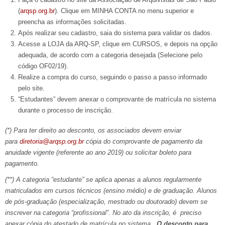
(
arqsp.org.br
). Clique em MINHA CONTA no menu superior e
preencha as informações solicitadas.
Após realizar seu cadastro, saia do sistema para validar os dados.
Acesse a LOJA da ARQ-SP, clique em CURSOS, e depois na opção
adequada, de acordo com a categoria desejada (Selecione pelo
código OF02/19).
Realize a compra do curso, seguindo o passo a passo informado
pelo site.
“Estudantes” devem anexar o comprovante de matrícula no sistema
durante o processo de inscrição.
(*) Para ter direito ao desconto, os associados devem enviar
para
diretoria@arqsp.org.br
cópia do comprovante de pagamento da
anuidade vigente (referente ao ano 2019) ou solicitar boleto para
pagamento.
(**) A categoria “estudante” se aplica apenas a alunos regularmente
matriculados em cursos técnicos (ensino médio) e de graduação. Alunos
de pós-graduação (especialização, mestrado ou doutorado) devem se
inscrever na categoria “profissional”. No ato da inscrição, é preciso
anexar cópia do atestado de matrícula no sistema.
O desconto para