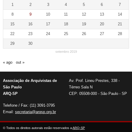
1
2
3
4
5
6
7
8
9
10
11
12
13
14
15
16
17
18
19
20
21
22
23
24
25
26
27
28
29
30
setembro 2019
« ago
out »
Associação de Arquivistas de
Av. Prof. Lineu Prestes, 338 -
São Paulo
Térreo Sala N
ARQ-SP
CEP: 05508-000 - São Paulo - SP
Telefone / Fax: (11) 3091-3795
Email:
secretaria@arqsp.org.br
© Todos os direitos autorais estão reservados a
ARQ-SP