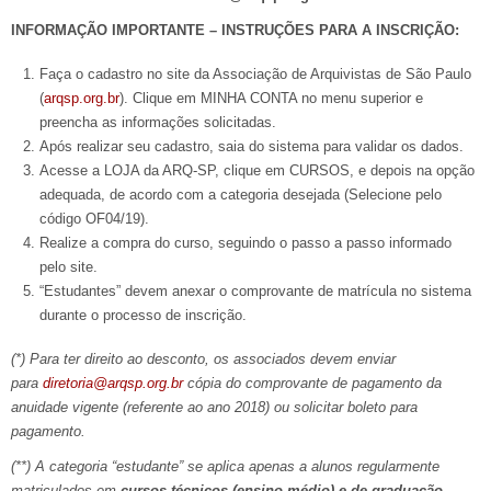
INFORMAÇÃO IMPORTANTE – INSTRUÇÕES PARA A INSCRIÇÃO:
Faça o cadastro no site da Associação de Arquivistas de São Paulo
(
arqsp.org.br
). Clique em MINHA CONTA no menu superior e
preencha as informações solicitadas.
Após realizar seu cadastro, saia do sistema para validar os dados.
Acesse a LOJA da ARQ-SP, clique em CURSOS, e depois na opção
adequada, de acordo com a categoria desejada (Selecione pelo
código OF04/19).
Realize a compra do curso, seguindo o passo a passo informado
pelo site.
“Estudantes” devem anexar o comprovante de matrícula no sistema
durante o processo de inscrição.
(*) Para ter direito ao desconto, os associados devem enviar
para
diretoria@arqsp.org.br
cópia do comprovante de pagamento da
anuidade vigente (referente ao ano 2018) ou solicitar boleto para
pagamento.
(**) A categoria “estudante” se aplica apenas a alunos regularmente
matriculados em
cursos técnicos (ensino médio) e de graduação.