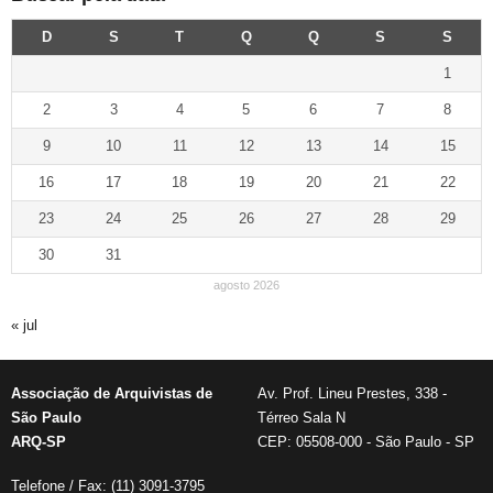
D
S
T
Q
Q
S
S
1
2
3
4
5
6
7
8
9
10
11
12
13
14
15
16
17
18
19
20
21
22
23
24
25
26
27
28
29
30
31
agosto 2026
« jul
Associação de Arquivistas de
Av. Prof. Lineu Prestes, 338 -
São Paulo
Térreo Sala N
ARQ-SP
CEP: 05508-000 - São Paulo - SP
Telefone / Fax: (11) 3091-3795