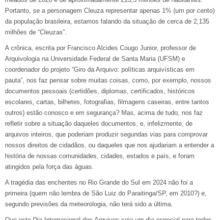
Portanto, se a personagem Cleuza representar apenas 1% (um por cento)
da população brasileira, estamos falando da situação de cerca de 2,135
milhões de “Cleuzas”.
A crônica, escrita por Francisco Alcides Cougo Junior, professor de
Arquivologia na Universidade Federal de Santa Maria (UFSM) e
coordenador do projeto “Giro da Arquivo: políticas arquivísticas em
pauta”, nos faz pensar sobre muitas coisas, como, por exemplo, nossos
documentos pessoais (certidões, diplomas, certificados, históricos
escolares, cartas, bilhetes, fotografias, filmagens caseiras, entre tantos
outros) estão conosco e em segurança? Mas, acima de tudo, nos faz
refletir sobre a situação daqueles documentos, e, infelizmente, de
arquivos inteiros, que poderiam produzir segundas vias para comprovar
nossos direitos de cidadãos, ou daqueles que nos ajudariam a entender a
história de nossas comunidades, cidades, estados e país, e foram
atingidos pela força das águas.
A tragédia das enchentes no Rio Grande do Sul em 2024 não foi a
primeira (quem não lembra de São Luiz do Paraitinga/SP, em 2010?) e,
segundo previsões da meteorologia, não terá sido a última.
Que este Dia Internacional dos Arquivos seja um dia especial para todos