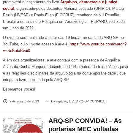
promoverá o lançamento do livro
Arquivos, democracia e justiça
social
, organizado pelos docentes Mariana Lousada (UNIRIO), Marcia
Pazin (UNESP) e Paulo Elian (FIOCRUZ), resultado da VII Reunião
Brasileira de Ensino e Pesquisa em Arquivologia – REPARQ, realizada
em junho de 2022.
O evento será realizado a partir das 19 horas, no canal da ARQ-SP no
YouTube, cujo link de acesso à
live
é:
https://www.youtube.com/watch?
v=SnKatxBvai0
Além dos organizadores, a
live
contará com a presença de Angélica
Alves da Cunha Marques, docente da UnB e autora do texto “A pesquisa
e as relações disciplinares da arquivologia na contemporaneidade”, que
integra o livro, publicado pela ARQ-SP.
Esperamos vocês!
9 de agosto de 2023
Divulgação
,
LIVE ARQ-SP CONVIDA!
ARQ-SP CONVIDA! – As
portarias MEC voltadas