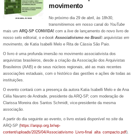
movimento
No próximo dia 29 de abril, às 18h30,
transmitiremos em nosso canal do
YouTube
mais um
ARQ-SP CONVIDA!
com a
live
de lançamento do novo livro de
nosso selo editorial, o
e-book
Associativismo no Brasil:
arquivistas em
movimento
, de Katia Isabelli Melo e Rita de Cássia São Paio.
O livro é uma profunda imersão no movimento associativista dos
arquivistas brasileiros, desde a criação da Associação dos Arquivistas
Brasileiros (AAB) e de seus núcleos regionais, até as mais recentes
associações estaduais, com o histórico das gestões e ações de todas as
instituições.
O evento contará com a presença da autora Katia Isabelli Melo e de Ana
Célia Navarro de Andrade, presidente da ARQ-SP, com moderação de
Clarissa Moreira dos Santos Schmidt, vice-presidente da mesma
associação.
A partir do dia seguinte ao evento, o livro estará disponível no
site
da
ARQ-SP (
https://arqsp.org.br/wp-
content/uploads/2025/04/Associativismo_Livro-final_alta_compacto.pdf
).