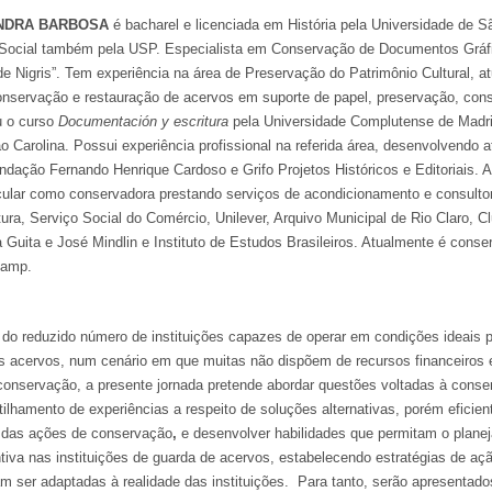
ANDRA BARBOSA
é bacharel e licenciada em História pela Universidade de 
 Social também pela USP. Especialista em Conservação de Documentos Gráf
 Nigris”. Tem experiência na área de Preservação do Patrimônio Cultural, a
onservação e restauração de acervos em suporte de papel, preservação, con
u o curso
Documentación y escritura
pela Universidade Complutense de Mad
o Carolina. Possui experiência profissional na referida área, desenvolvendo a
dação Fernando Henrique Cardoso e Grifo Projetos Históricos e Editoriais. 
icular como conservadora prestando serviços de acondicionamento e consulto
a, Serviço Social do Comércio, Unilever, Arquivo Municipal de Rio Claro, Cl
na Guita e José Mindlin e Instituto de Estudos Brasileiros. Atualmente é cons
camp.
do reduzido número de instituições capazes de operar em condições ideais pa
 acervos, num cenário em que muitas não dispõem de recursos financeiros e
onservação, a presente jornada pretende abordar questões voltadas à conse
ilhamento de experiências a respeito de soluções alternativas, porém eficien
e das ações de conservação
,
e desenvolver habilidades que permitam o plane
iva nas instituições de guarda de acervos, estabelecendo estratégias de aç
 ser adaptadas à realidade das instituições. Para tanto, serão apresentad