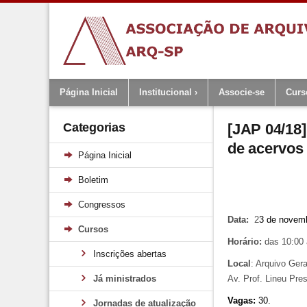
Página Inicial
Institucional
Associe-se
Curs
Categorias
[JAP 04/18]
de acervos
Página Inicial
Boletim
Congressos
Data:
2
3 de novem
Cursos
Horário:
das 10:00 
Inscrições abertas
Local
: Arquivo Ger
Já ministrados
Av. Prof. Lineu Pre
Vagas:
30.
Jornadas de atualização