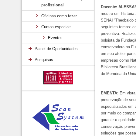
profissional
Docente: ALESS
mestre em História
Oficinas como fazer
SENAI “Theobaldo de
Cursos especiais
seguintes temas: c
preventiva. Realizo
Eventos
bolsista da Fundaçã
conservadora na Fun
Painel de Oportunidades
em seu atelier part
Pesquisas
empresas como Natur
Biblioteca Brasilia
de Memória da Uni
EMENTA:
Em vista 
preservação de seus
especializados em c
por meio do compart
garantir a qualidad
conservação prevent
soluções que possam