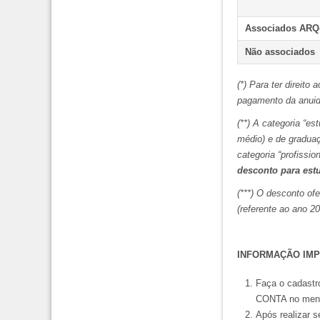
Associados ARQ
Não associados
(*) Para ter direit
pagamento da anuida
(**) A categoria “e
médio) e de gradua
categoria “profissio
desconto para est
(***) O desconto of
(referente ao ano 2
INFORMAÇÃO IMP
Faça o cadast
CONTA no menu 
Após realizar s