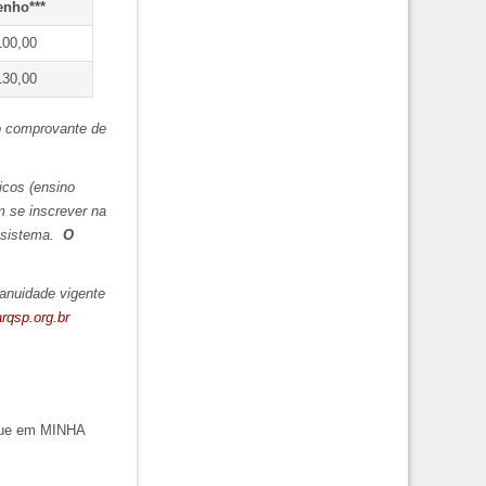
nho***
100,00
130,00
o comprovante de
icos (ensino
 se inscrever na
 sistema.
O
 anuidade vigente
rqsp.org.br
ique em MINHA