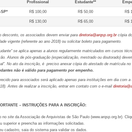
Profissional
Estudante**
Empe
-SP*
R$ 100,00
R$ 50,00
R$ 
R$ 130,00
R$ 65,00
R$ 
o ao desconto, os associados devem enviar para
diretoria@arqsp.org.br
cópia d
de vigente (referente ao ano 2018) ou solicitar boleto para pagamento.
studante” se aplica apenas a alunos regularmente matriculados em cursos técn
ção. Alunos de pós-graduação (especialização, mestrado ou doutorado) devem
nal”. No ato da inscrição, é preciso anexar cópia do atestado de matrícula no
udantes não é válido para pagamento por empenho.
erecido para associados será aplicado apenas para instituições em dia com a
018). Antes de realizar a inscrição, entrar em contato com o e-mail
diretoria@a
ORTANTE – INSTRUÇÕES PARA A INSCRIÇÃO:
ro no
site
da Associação de Arquivistas de São Paulo (www.arqsp.org.br). Cl
superior e preencha as informações solicitadas.
eu cadastro, saia do sistema para validar os dados.