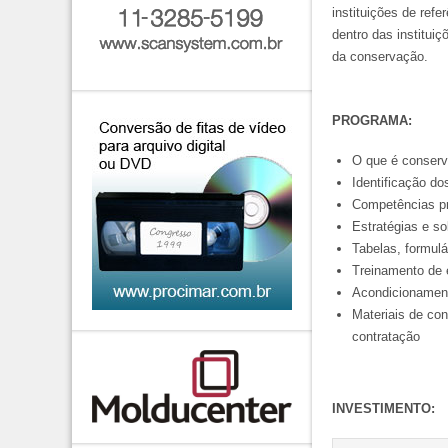
instituições de refe
dentro das institui
da conservação.
PROGRAMA:
O que é conserv
Identificação do
Competências pr
Estratégias e s
Tabelas, formulá
Treinamento de e
Acondicionament
Materiais de con
contratação
INVESTIMENTO: