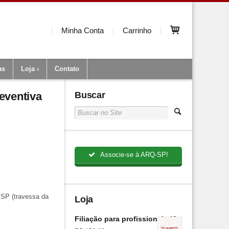
Minha Conta
Carrinho
as
Loja
Contato
eventiva
Buscar
Associe-se à ARQ-SP!
 SP (travessa da
Loja
Filiação para profissionais (Anual)