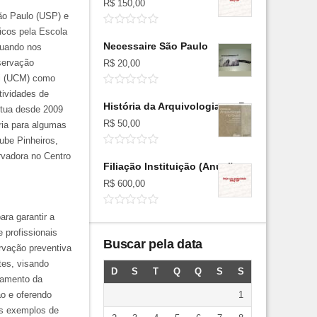
R$
150,00
São Paulo (USP) e
icos pela Escola
Necessaire São Paulo
tuando nos
servação
R$
20,00
ri (UCM) como
tividades de
História da Arquivologia no Brasil
Atua desde 2009
R$
50,00
ria para algumas
ube Pinheiros,
ervadora no Centro
Filiação Instituição (Anual)
R$
600,00
ra garantir a
 profissionais
Buscar pela data
rvação preventiva
tes, visando
D
S
T
Q
Q
S
S
jamento da
ão e oferendo
1
os exemplos de