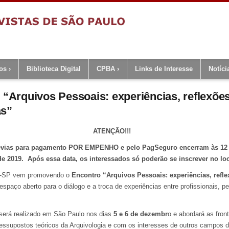
os
Biblioteca Digital
CPBA
Links de Interesse
Notíci
o “Arquivos Pessoais: experiências, reflexões
as”
ATENÇÃO!!!
révias para pagamento POR EMPENHO e pelo PagSeguro encerram às 12 
 2019. Após essa data, os interessados só poderão se inscrever no loc
Q-SP vem promovendo o
Encontro “Arquivos Pessoais: experiências, refle
espaço aberto para o diálogo e a troca de experiências entre profissionais, p
 será realizado em São Paulo nos dias
5 e 6 de dezembr
o e abordará as fron
ssupostos teóricos da Arquivologia e com os interesses de outros campos d