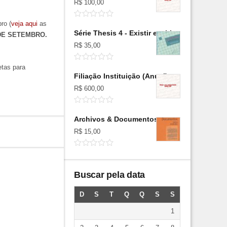
R$
100,00
ro (
veja aqui
as
Série Thesis 4 - Existir em bits
DE SETEMBRO.
R$
35,00
etas para
Filiação Instituição (Anual)
R$
600,00
Archivos & Documentos: textos seminales
R$
15,00
Buscar pela data
D
S
T
Q
Q
S
S
1