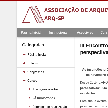
Página Inicial
Institucional
Associe-se
Curs
Categorias
III Encontr
perspectiv
Página Inicial
Boletim
As inscrições p
Congressos
de novembro de
Cursos
Desde 2015, a AR
perspectivas”
, um 
Inscrições abertas
estudantes.
Já ministrados
Este ano, o evento
pessoais com os pre
Jornadas de atualização