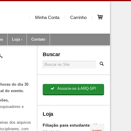
Minha Conta
Carrinho
as
Loja
Contato
,
Buscar
horas do dia 30
Associe-se à ARQ-SP!
al do evento.
xões,
esquisadores e
Loja
teiras dos arquivos
Filiação para estudantes (Anual)
isciplinares, com