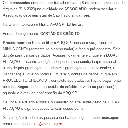
Os interessados em submeter trabalhos para o Simpósio Internacional de
Arquivos (SIA 2020) na qualidade de
ASSOCIADO
, podem se filiar à
Associação de Arquivistas de São Paulo ainda
hoje
.
Horário limite para se filiar à ARQ-SP:
18 horas
.
Forma de pagamento:
CARTÃO DE CRÉDITO
.
Procedimentos:
Para se filiar à ARQ-SP, acesse o
site
, clique em
MINHA CONTA (somente pelo computador) e faça o pré-cadastro. Saia
do
site
para validar os dados. Acesse novamente e clique em LOJA /
FILIAÇÃO. Encontre a opção adequada à sua condição (profissional,
aluno de pós-graduação, estudante – graduação ou curso técnico; e
instituição). Clique no botão COMPRAR, confira os dados, clique em
PROCEED TO CHECKOUT, complete seu cadastro, faça o pagamento
pelo PagSeguro (boleto ou
cartão de crédito
, à vista ou parcelado) e
aguarde o
e-mail
de confirmação da ARQ-SP.
Se você já é filiado e possui o cadastro no site, entre direto na LOJA /
FILIAÇÃO e siga os passos a partir desse ponto.
Se você já é filiado e esqueceu a senha ou o login, mande mensagem
para o e-mail
diretoria@arqsp.org.br
.