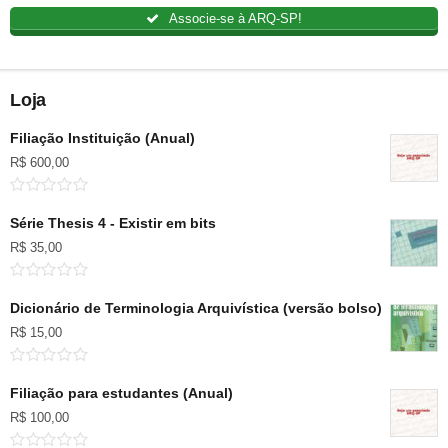
Associe-se à ARQ-SP!
Loja
Filiação Instituição (Anual)
R$
600,00
Série Thesis 4 - Existir em bits
R$
35,00
Dicionário de Terminologia Arquivística (versão bolso)
R$
15,00
Filiação para estudantes (Anual)
R$
100,00