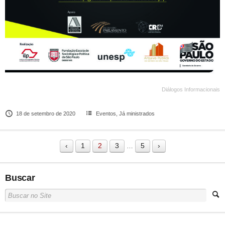
Diálogos Informacionais
18 de setembro de 2020
Eventos
,
Já ministrados
‹
1
2
3
5
›
…
Buscar