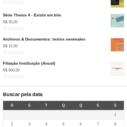
Série Thesis 4 - Existir em bits
R$
35,00
Archivos & Documentos: textos seminales
R$
15,00
Filiação Instituição (Anual)
R$
600,00
Buscar pela data
D
S
T
Q
Q
S
S
1
2
3
4
5
6
7
8