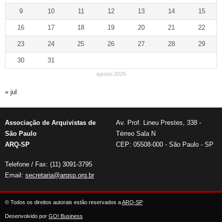
9
10
11
12
13
14
15
16
17
18
19
20
21
22
23
24
25
26
27
28
29
30
31
agosto 2026
« jul
Associação de Arquivistas de
Av. Prof. Lineu Prestes, 338 -
São Paulo
Térreo Sala N
ARQ-SP
CEP: 05508-000 - São Paulo - SP
Telefone / Fax: (11) 3091-3795
Email:
secretaria@arqsp.org.br
© Todos os direitos autorais estão reservados a
ARQ-SP
Desenvolvido por
GO! Business