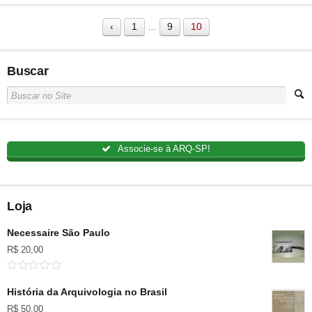
‹
1
9
10
…
Buscar
Associe-se à ARQ-SP!
Loja
Necessaire São Paulo
R$
20,00
História da Arquivologia no Brasil
R$
50,00