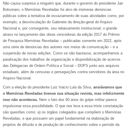
Não causa surpresa a ninguém que, durante o governo do presidente Jair
Bolsonaro, o Memórias Reveladas foi alvo de inúmeras denúncias
públicas sobre a tentativa de esvaziamento de suas atividades como, por
exemplo, a desvinculação do Gabinete da direção-geral do Arquivo
Nacional e, por conseguinte, seu rebaixamento institucional; o grande
atraso no lançamento das obras vencedoras da edição 2017 do Prêmio
de Pesquisa Memórias Reveladas – publicadas somente em 2022, após
uma série de denúncias dos autores nos meios de comunicação – e a
suspensão de novas edições. Como se não bastasse, acompanhamos a
paralisação dos trabalhos de organização e disponibilização de acervos
das Delegacias de Ordem Política e Social – DOPS junto aos arquivos
estaduais, além de censuras e perseguições contra servidores da área no
Arquivo Nacional.
Com a eleição do presidente Luiz Inácio Lula da Silva,
ansiávamos
que
o Memórias Reveladas tivesse sua situação revista, mas infelizmente
isso não aconteceu.
Nem o fato dos 60 anos do golpe militar parece
impulsionar essa possibilidade. O que nos leva a essa triste constatação
são questões como: a) os órgãos colegiados que compõem o Memórias
Reveladas, e que possuem um papel fundamental na elaboração de
projetos de difusão e de produção de conhecimento sobre o período da