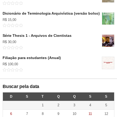
Dicionário de Terminologia Arquivística (versão bolso)
R$
15,00
Série Thesis 1 - Arquivos de Cientistas
R$
30,00
Filiação para estudantes (Anual)
R$
100,00
Buscar pela data
D
S
T
Q
Q
S
S
1
2
3
4
5
6
7
8
9
10
11
12